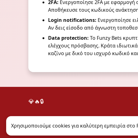
2FA:
Ενεργοποίησε 2FA με εφαρμογή α
Αποθήκευσε τους κωδικούς ανάκτησης 
Login notifications:
Ενεργοποίησε ειδ
Αν δεις είσοδο από άγνωστη τοποθεσί
Data protection:
Το Funzy Bets κρυπτ
ελέγχους πρόσβασης. Κράτα ιδιωτικά 
καζίνο με δικό του ισχυρό κωδικό και
💎
🔥
🔒
Χρησιμοποιούμε cookies για καλύτερη εμπειρία στο F