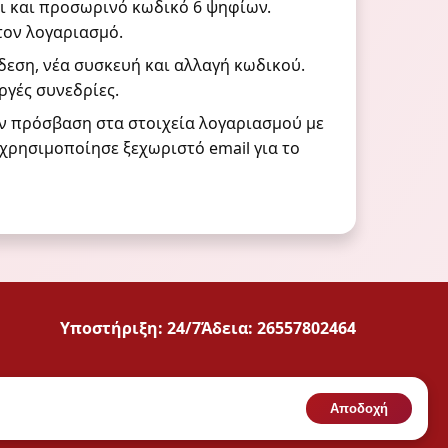
ι και προσωρινό κωδικό 6 ψηφίων.
 τον λογαριασμό.
δεση, νέα συσκευή και αλλαγή κωδικού.
ργές συνεδρίες.
ην πρόσβαση στα στοιχεία λογαριασμού με
 χρησιμοποίησε ξεχωριστό email για το
Υποστήριξη: 24/7
Άδεια: 26557802464
Αποδοχή