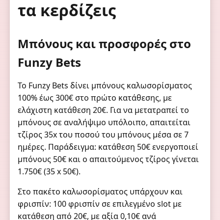
τα κερδίζεις
Μπόνους και προσφορές στο
Funzy Bets
Το Funzy Bets δίνει μπόνους καλωσορίσματος
100% έως 300€ στο πρώτο κατάθεσης, με
ελάχιστη κατάθεση 20€. Για να μετατραπεί το
μπόνους σε αναλήψιμο υπόλοιπο, απαιτείται
τζίρος 35x του ποσού του μπόνους μέσα σε 7
ημέρες. Παράδειγμα: κατάθεση 50€ ενεργοποιεί
μπόνους 50€ και ο απαιτούμενος τζίρος γίνεται
1.750€ (35 x 50€).
Στο πακέτο καλωσορίσματος υπάρχουν και
φρισπίν: 100 φρισπίν σε επιλεγμένο slot με
κατάθεση από 20€, με αξία 0,10€ ανά