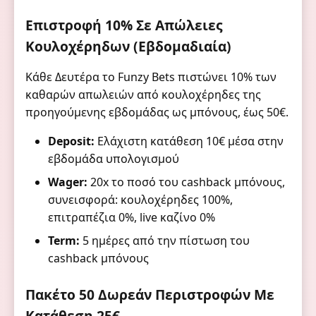
Επιστροφή 10% Σε Απώλειες
Κουλοχέρηδων (Εβδομαδιαία)
Κάθε Δευτέρα το Funzy Bets πιστώνει 10% των
καθαρών απωλειών από κουλοχέρηδες της
προηγούμενης εβδομάδας ως μπόνους, έως 50€.
Deposit:
Ελάχιστη κατάθεση 10€ μέσα στην
εβδομάδα υπολογισμού
Wager:
20x το ποσό του cashback μπόνους,
συνεισφορά: κουλοχέρηδες 100%,
επιτραπέζια 0%, live καζίνο 0%
Term:
5 ημέρες από την πίστωση του
cashback μπόνους
Πακέτο 50 Δωρεάν Περιστροφών Με
Κατάθεση 25€