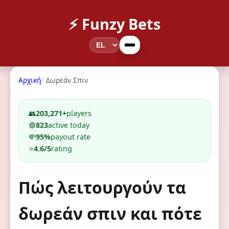
⚡ Funzy Bets
Αρχική
Δωρεάν Σπιν
👥
203,271+
players
🟢
823
active today
💸
95%
payout rate
⭐
4.6/5
rating
Πώς λειτουργούν τα
δωρεάν σπιν και πότε