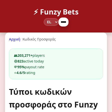
⚡ Funzy Bets
Αρχική
Κωδικός Προσφοράς
👥
203,271+
players
🟢
823
active today
💸
95%
payout rate
⭐
4.6/5
rating
Τύποι κωδικών
προσφοράς στο Funzy