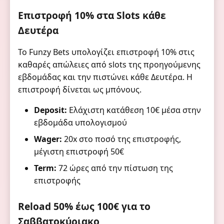
Επιστροφή 10% στα Slots κάθε
Δευτέρα
Το Funzy Bets υπολογίζει επιστροφή 10% στις
καθαρές απώλειες από slots της προηγούμενης
εβδομάδας και την πιστώνει κάθε Δευτέρα. Η
επιστροφή δίνεται ως μπόνους.
Deposit:
Ελάχιστη κατάθεση 10€ μέσα στην
εβδομάδα υπολογισμού
Wager:
20x στο ποσό της επιστροφής,
μέγιστη επιστροφή 50€
Term:
72 ώρες από την πίστωση της
επιστροφής
Reload 50% έως 100€ για το
Σαββατοκύριακο