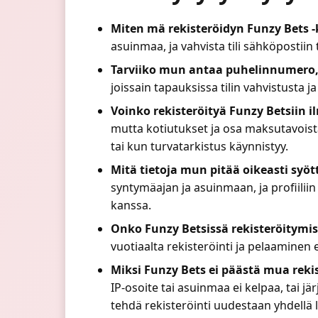
Miten mä rekisteröidyn Funzy Bets 
asuinmaa, ja vahvista tili sähköpostiin t
Tarviiko mun antaa puhelinnumero, 
joissain tapauksissa tilin vahvistusta 
Voinko rekisteröityä Funzy Betsiin 
mutta kotiutukset ja osa maksutavoist
tai kun turvatarkistus käynnistyy.
Mitä tietoja mun pitää oikeasti syö
syntymäajan ja asuinmaan, ja profiilii
kanssa.
Onko Funzy Betsissä rekisteröitymise
vuotiaalta rekisteröinti ja pelaaminen e
Miksi Funzy Bets ei päästä mua rek
IP-osoite tai asuinmaa ei kelpaa, tai j
tehdä rekisteröinti uudestaan yhdellä la