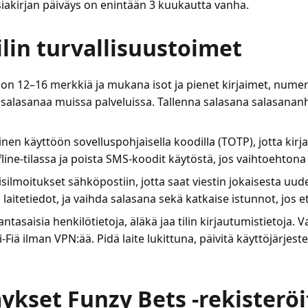
Asiakirjan päiväys on enintään 3 kuukautta vanha.
lin turvallisuustoimet
 on 12–16 merkkiä ja mukana isot ja pienet kirjaimet, numer
salasanaa muissa palveluissa. Tallenna salasana salasananhal
n käyttöön sovelluspohjaisella koodilla (TOTP), jotta kirja
line-tilassa ja poista SMS-koodit käytöstä, jos vaihtoehtona
silmoitukset sähköpostiin, jotta saat viestin jokaisesta uude
a laitetiedot, ja vaihda salasana sekä katkaise istunnot, jos e
ntasaisia henkilötietoja, äläkä jaa tilin kirjautumistietoja.
‑Fiä ilman VPN:ää. Pidä laite lukittuna, päivitä käyttöjärjestel
ykset Funzy Bets -rekisterö