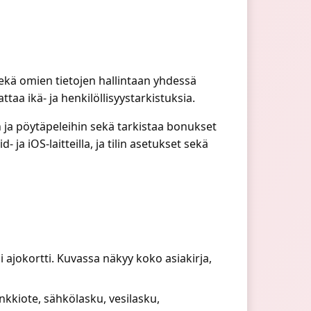
 sekä omien tietojen hallintaan yhdessä
ttaa ikä- ja henkilöllisyystarkistuksia.
in ja pöytäpeleihin sekä tarkistaa bonukset
ja iOS-laitteilla, ja tilin asetukset sekä
i ajokortti. Kuvassa näkyy koko asiakirja,
nkkiote, sähkölasku, vesilasku,