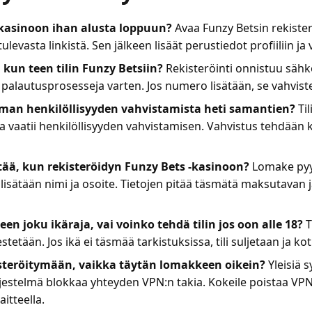
-kasinoon ihan alusta loppuun?
Avaa Funzy Betsin rekister
ulevasta linkistä. Sen jälkeen lisäät perustiedot profiiliin ja v
kun teen tilin Funzy Betsiin?
Rekisteröinti onnistuu säh
ja palautusprosesseja varten. Jos numero lisätään, se vahviste
ilman henkilöllisyyden vahvistamista heti samantien?
Til
a vaatii henkilöllisyyden vahvistamisen. Vahvistus tehdää
ttää, kun rekisteröidyn Funzy Bets -kasinoon?
Lomake pyyt
n lisätään nimi ja osoite. Tietojen pitää täsmätä maksutav
en joku ikäraja, vai voinko tehdä tilin jos oon alle 18?
T
stetään. Jos ikä ei täsmää tarkistuksissa, tili suljetaan ja ko
isteröitymään, vaikka täytän lomakkeen oikein?
Yleisiä s
ärjestelmä blokkaa yhteyden VPN:n takia. Kokeile poistaa VPN
itteella.