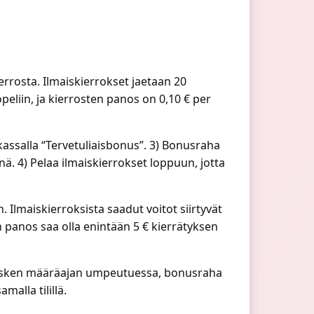
rrosta. Ilmaiskierrokset jaetaan 20
peliin, ja kierrosten panos on 0,10 € per
e kassalla “Tervetuliaisbonus”. 3) Bonusraha
nä. 4) Pelaa ilmaiskierrokset loppuun, jotta
Ilmaiskierroksista saadut voitot siirtyvät
n panos saa olla enintään 5 € kierrätyksen
ä kesken määräajan umpeutuessa, bonusraha
malla tilillä.