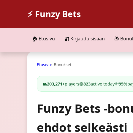
⚡ Funzy Bets
🏠 Etusivu
🔐 Kirjaudu sisään
🎁 Bonu
Etusivu
Bonukset
👥
203,271+
players
🟢
823
active today
💸
95%
pa
Funzy Bets -bonu
ehdot selkeästi