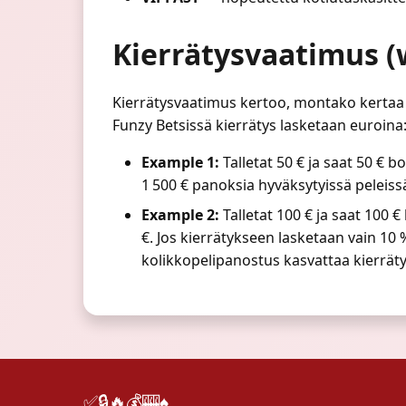
Kierrätysvaatimus (
Kierrätysvaatimus kertoo, montako kertaa b
Funzy Betsissä kierrätys lasketaan euroina:
Example 1:
Talletat 50 € ja saat 50 € 
1 500 € panoksia hyväksytyissä peleissä
Example 2:
Talletat 100 € ja saat 100 
€. Jos kierrätykseen lasketaan vain 10 
kolikkopelipanostus kasvattaa kierrätys
✅
🔒
🔥
💰
🎰
♠️