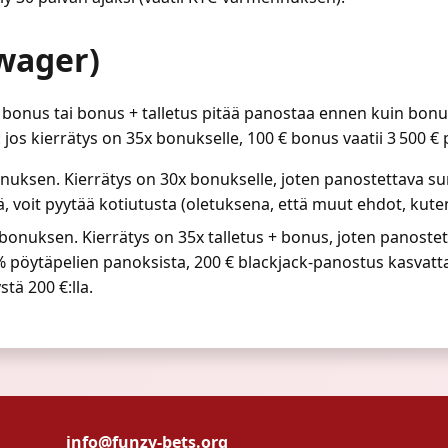
wager)
onus tai bonus + talletus pitää panostaa ennen kuin bonuks
 jos kierrätys on 35x bonukselle, 100 € bonus vaatii 3 500 
bonuksen. Kierrätys on 30x bonukselle, joten panostettava s
, voit pyytää kotiutusta (oletuksena, että muut ehdot, kuten
€ bonuksen. Kierrätys on 35x talletus + bonus, joten panoste
% pöytäpelien panoksista, 200 € blackjack-panostus kasvattaa
tä 200 €:lla.
info@funzy-bets.org