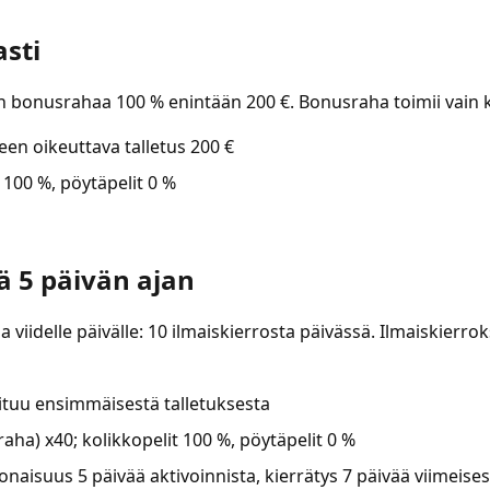
asti
n bonusrahaa 100 % enintään 200 €. Bonusraha toimii vain k
en oikeuttava talletus 200 €
100 %, pöytäpelit 0 %
ä 5 päivän ajan
 viidelle päivälle: 10 ilmaiskierrosta päivässä. Ilmaiskierrok
ituu ensimmäisestä talletuksesta
aha) x40; kolikkopelit 100 %, pöytäpelit 0 %
naisuus 5 päivää aktivoinnista, kierrätys 7 päivää viimeises