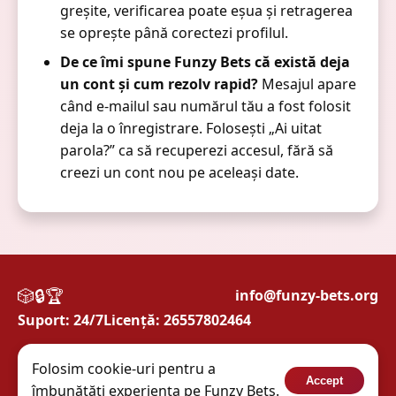
greșite, verificarea poate eșua și retragerea
se oprește până corectezi profilul.
De ce îmi spune Funzy Bets că există deja
un cont și cum rezolv rapid?
Mesajul apare
când e-mailul sau numărul tău a fost folosit
deja la o înregistrare. Folosești „Ai uitat
parola?” ca să recuperezi accesul, fără să
creezi un cont nou pe aceleași date.
🎲
🔒
🏆
info@funzy-bets.org
Suport: 24/7
Licență: 26557802464
Joacă responsabil.
Folosim cookie-uri pentru a
© 2020 -
2026
Funzy Bets.
Accept
îmbunătăți experiența pe Funzy Bets.