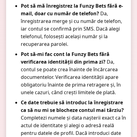
Pot să mă înregistrez la Funzy Bets fără e-
mail, doar cu număr de telefon?
Da,
înregistrarea merge și cu număr de telefon,
iar contul se confirmă prin SMS. Dacă alegi
telefonul, folosești același număr și la
recuperarea parolei.
Pot să-mi fac cont la Funzy Bets fără
verificarea identității din prima zi?
Da,
contul se poate crea înainte de încărcarea
documentelor. Verificarea identității apare
obligatoriu înainte de prima retragere și, în
unele cazuri, când crești limitele de plată.
Ce date trebuie să introduc la înregistrare
ca să nu mi se blocheze contul mai târziu?
Completezi numele și data nașterii exact ca în
actul de identitate și alegi o adresă reală
pentru datele de profil. Dacă introduci date