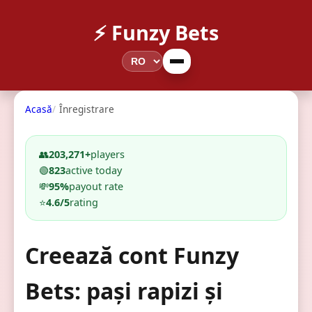
⚡ Funzy Bets
Acasă
Înregistrare
👥
203,271+
players
🟢
823
active today
💸
95%
payout rate
⭐
4.6/5
rating
Creează cont Funzy
Bets: pași rapizi și