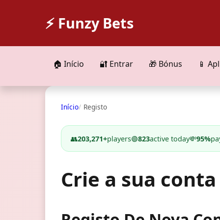
⚡ Funzy Bets
🏠 Início
🔐 Entrar
🎁 Bónus
📱 Ap
Início
Registo
👥
203,271+
players
🟢
823
active today
💸
95%
pa
Crie a sua cont
Registo De Nova Co