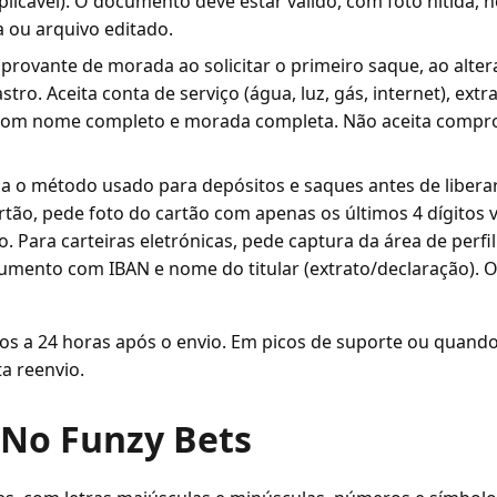
aplicável). O documento deve estar válido, com foto nítida,
a ou arquivo editado.
provante de morada ao solicitar o primeiro saque, ao alt
o. Aceita conta de serviço (água, luz, gás, internet), extr
, com nome completo e morada completa. Não aceita compr
ica o método usado para depósitos e saques antes de liber
ão, pede foto do cartão com apenas os últimos 4 dígitos vis
to. Para carteiras eletrónicas, pede captura da área de per
cumento com IBAN e nome do titular (extrato/declaração).
tos a 24 horas após o envio. Em picos de suporte ou quand
ta reenvio.
 No Funzy Bets