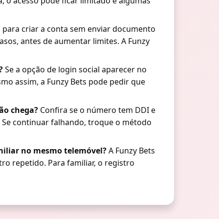
, o acesso pode ficar limitado e algumas
 para criar a conta sem enviar documento
asos, antes de aumentar limites. A Funzy
?
Se a opção de login social aparecer no
esmo assim, a Funzy Bets pode pedir que
não chega?
Confira se o número tem DDI e
o. Se continuar falhando, troque o método
miliar no mesmo telemóvel?
A Funzy Bets
 repetido. Para familiar, o registro