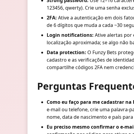
Strong password:
Use 12–16 caractere
123456, qwerty). Crie uma senha exclu
2FA:
Ative a autenticação em dois fato
de 6 dígitos que muda a cada ~30 segu
Login notifications:
Ative alertas por 
localização aproximada; se algo não bat
Data protection:
O Funzy Bets protege
cadastro e as verificações de identi
compartilhe códigos 2FA nem credenci
Perguntas Frequente
Como eu faço para me cadastrar na F
e-mail ou telefone, crie uma palavra-
nome, data de nascimento e país para f
Eu preciso mesmo confirmar o e-mail