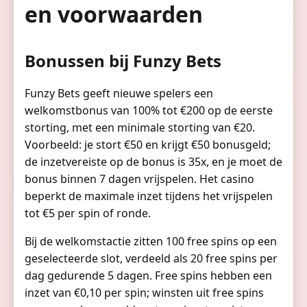
en voorwaarden
Bonussen bij Funzy Bets
Funzy Bets geeft nieuwe spelers een
welkomstbonus van 100% tot €200 op de eerste
storting, met een minimale storting van €20.
Voorbeeld: je stort €50 en krijgt €50 bonusgeld;
de inzetvereiste op de bonus is 35x, en je moet de
bonus binnen 7 dagen vrijspelen. Het casino
beperkt de maximale inzet tijdens het vrijspelen
tot €5 per spin of ronde.
Bij de welkomstactie zitten 100 free spins op een
geselecteerde slot, verdeeld als 20 free spins per
dag gedurende 5 dagen. Free spins hebben een
inzet van €0,10 per spin; winsten uit free spins