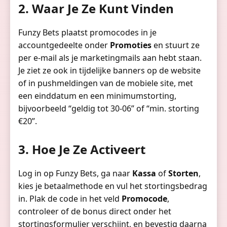
2. Waar Je Ze Kunt Vinden
Funzy Bets plaatst promocodes in je
accountgedeelte onder
Promoties
en stuurt ze
per e-mail als je marketingmails aan hebt staan.
Je ziet ze ook in tijdelijke banners op de website
of in pushmeldingen van de mobiele site, met
een einddatum en een minimumstorting,
bijvoorbeeld “geldig tot 30-06” of “min. storting
€20”.
3. Hoe Je Ze Activeert
Log in op Funzy Bets, ga naar
Kassa
of
Storten
,
kies je betaalmethode en vul het stortingsbedrag
in. Plak de code in het veld
Promocode
,
controleer of de bonus direct onder het
stortingsformulier verschijnt, en bevestig daarna