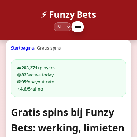
⚡ Funzy Bets
Startpagina
Gratis spins
👥
203,271+
players
🟢
823
active today
💸
95%
payout rate
⭐
4.6/5
rating
Gratis spins bij Funzy
Bets: werking, limieten