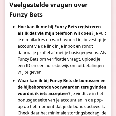
Veelgestelde vragen over
Funzy Bets
Hoe kan ik me bij Funzy Bets registreren
als ik dat via mijn telefoon wil doen?
Je vult
je e-mailadres en wachtwoord in, bevestigt je
account via de link in je inbox en rondt
daarna je profiel af met je basisgegevens. Als
Funzy Bets om verificatie vraagt, upload je
een ID en een adresbewijs om uitbetalingen
vrij te geven.
Waar kan ik bij Funzy Bets de bonussen en
de bijbehorende voorwaarden terugvinden
voordat ik iets accepteer?
Je vindt ze in het
bonusgedeelte van je account en in de pop-
up op het moment dat je de bonus activeert.
Check daar het minimale stortingsbedrag, de