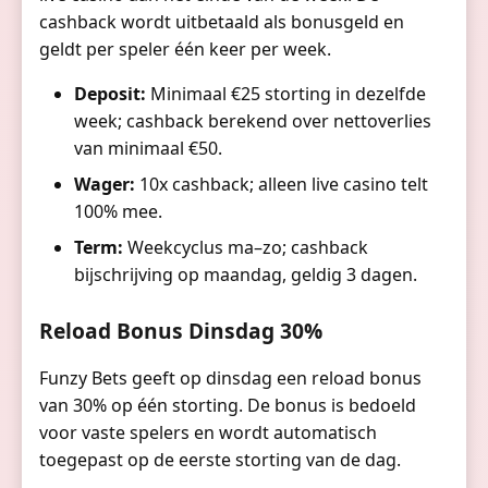
cashback wordt uitbetaald als bonusgeld en
geldt per speler één keer per week.
Deposit:
Minimaal €25 storting in dezelfde
week; cashback berekend over nettoverlies
van minimaal €50.
Wager:
10x cashback; alleen live casino telt
100% mee.
Term:
Weekcyclus ma–zo; cashback
bijschrijving op maandag, geldig 3 dagen.
Reload Bonus Dinsdag 30%
Funzy Bets geeft op dinsdag een reload bonus
van 30% op één storting. De bonus is bedoeld
voor vaste spelers en wordt automatisch
toegepast op de eerste storting van de dag.