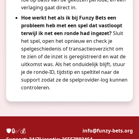
verlaging gaat direct in.
Hoe werkt het als ik bij Funzy Bets een
probleem heb met een spel dat vastloopt
terwijl ik net een ronde had ingezet?
Sluit
het spel, open het opnieuw en check je
spelgeschiedenis of transactieoverzicht om
te zien of de inzet is geregistreerd en wat de
uitkomst was. Als het onduidelijk blijft, stuur
je de ronde-ID, tijdstip en speltitel naar de
support zodat ze de spelprovider-log kunnen
controleren.
🛡️
🔒
✅
💰
info@funzy-bets.org