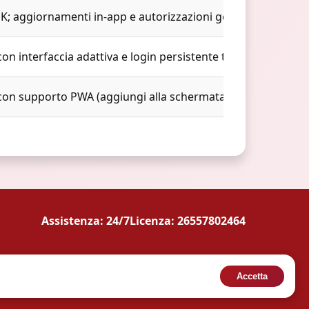
PK; aggiornamenti in-app e autorizzazioni gestite dal disposi
n interfaccia adattiva e login persistente tramite cookie
con supporto PWA (aggiungi alla schermata Home) e audio
Assistenza: 24/7
Licenza: 26557802464
Accetta