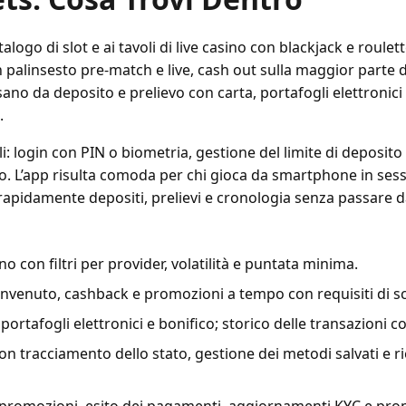
ogo di slot e ai tavoli di live casino con blackjack e roulette,
alinsesto pre-match e live, cash out sulla maggior parte de
sano da deposito e prelievo con carta, portafogli elettronici
.
i: login con PIN o biometria, gestione del limite di deposito 
L’app risulta comoda per chi gioca da smartphone in session
 rapidamente depositi, prelievi e cronologia senza passare d
sino con filtri per provider, volatilità e puntata minima.
envenuto, cashback e promozioni a tempo con requisiti di s
 portafogli elettronici e bonifico; storico delle transazioni 
p con tracciamento dello stato, gestione dei metodi salvati e
r promozioni, esito dei pagamenti, aggiornamenti KYC e pr