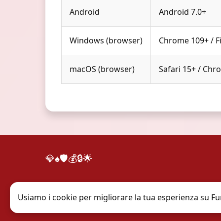
Android
Android 7.0+
Windows (browser)
Chrome 109+ / Fi
macOS (browser)
Safari 15+ / Ch
💎
♠️
🛡️
💰
🔒
🌟
Usiamo i cookie per migliorare la tua esperienza su Fu