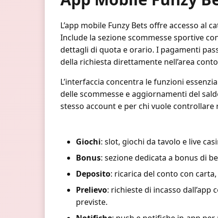
L’app mobile Funzy Bets offre accesso al catal
Include la sezione scommesse sportive con p
dettagli di quota e orario. I pagamenti pas
della richiesta direttamente nell’area conto
L’interfaccia concentra le funzioni essenzial
delle scommesse e aggiornamenti del saldo. 
stesso account e per chi vuole controllare
Giochi
: slot, giochi da tavolo e live ca
Bonus
: sezione dedicata a bonus di b
Deposito
: ricarica del conto con carta,
Prelievo
: richieste di incasso dall’ap
previste.
Notifiche
: push e notifiche in-app pe